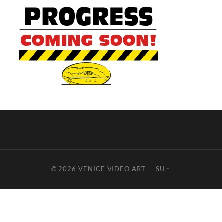
© 2026
VENICE VIDEO ART
—
SU ↑