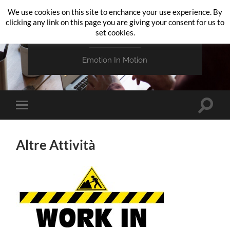
We use cookies on this site to enchance your use experience. By
clicking any link on this page you are giving your consent for us to
VENICE VIDEO ART
set cookies.
Emotion In Motion
Attiva/
Attiva/disattiva
il
il
campo
menu
di
sui
ricerca
Altre Attività
dispositivi
mobili