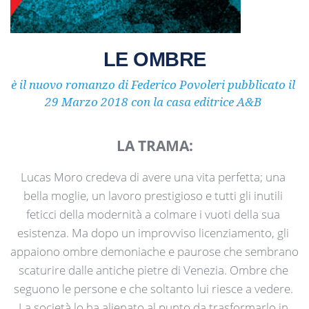
LE OMBRE
è il nuovo romanzo di Federico Povoleri pubblicato il 
29 Marzo 2018 con la casa editrice A&B 
LA TRAMA:
Lucas Moro credeva di avere una vita perfetta; una 
bella moglie, un lavoro prestigioso e tutti gli inutili 
feticci della modernità a colmare i vuoti della sua 
esistenza. Ma dopo un improvviso licenziamento, gli 
appaiono ombre demoniache e paurose che sembrano 
scaturire dalle antiche pietre di Venezia. Ombre che 
seguono le persone e che soltanto lui riesce a vedere. 
La società lo ha alienato al punto da trasformarlo in 