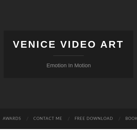
VENICE VIDEO ART
Emotion In Motion
AWARDS
CONTACT ME
FREE DOWNLOAD
BOO