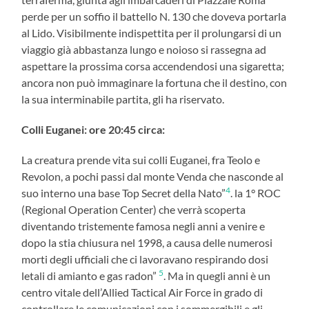
perde per un soffio il battello N. 130 che doveva portarla
al Lido. Visibilmente indispettita per il prolungarsi di un
viaggio già abbastanza lungo e noioso si rassegna ad
aspettare la prossima corsa accendendosi una sigaretta;
ancora non può immaginare la fortuna che il destino, con
la sua interminabile partita, gli ha riservato.
Colli Euganei: ore 20:45 circa:
La creatura prende vita sui colli Euganei, fra Teolo e
Revolon, a pochi passi dal monte Venda che nasconde al
4
suo interno una base Top Secret della Nato”
. la 1° ROC
(Regional Operation Center) che verrà scoperta
diventando tristemente famosa negli anni a venire e
dopo la stia chiusura nel 1998, a causa delle numerosi
morti degli ufficiali che ci lavoravano respirando dosi
5
letali di amianto e gas radon”
. Ma in quegli anni è un
centro vitale dell’Allied Tactical Air Force in grado di
controllare le comunicazioni con i sommergibili e gli