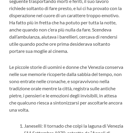
seguente trasportando morti e feriti, il suo lavoro
richiede soltanto di fare presto, e lui ci ha provato con la
disperazione nel cuore di un carattere troppo emotivo.
Ha fatto più in fretta che ha potuto per tutta la notte,
anche quando non c’era più nulla da fare. Scendeva
dall’ambulanza, aiutava i barellieri, cercava di rendersi
utile quando poche ore prima desiderava soltanto
portare sua moglie al cinema.
Le piccole storie di uomini e donne che Venezia conserva
nelle sue memorie ricoperte dalla sabbia del tempo, non
sono entrate nelle cronache, e sopravvivono nella
tradizione orale mentre la città, registra sulle antiche
pietre, i pensieri e le emozioni degli invisibili, in attesa
che qualcuno riesca a sintonizzarsi per ascoltarle ancora
una volta.
Janeselli: Il tornado che colpì la laguna di Venezia
l’11 Settembre 1970, estratto da “Annali di