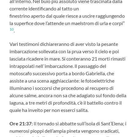
all’interno. Nel buio più assoluto viene trascinata dalla
corrente identificando al tatto un
finestrino aperto dal quale riesce a uscire raggiungendo
la superfice dove l’attende un maelstrom di urla e corpi”
10
.
Vari testimoni dichiareranno di aver visto la pesante
imbarcazione sollevata con la prua verso il cielo e poi
lasciata ricadere in mare. Si conteranno 21 morti rimasti
intrappolati nell`imbarcazione. ll passaggio del
motoscafo successivo porta a bordo Gabriella, che
assiste a una scena agghiacciante: le fotoelettriche
illuminano i soccorsi che procedono al recupero di
alcune salme, ancora non sa che adagiato sul fondo della
laguna, a tre metri di profondità, c’è il battello contro il
quale ha inveito per non esserci salita.
Ore 21:37:
Il tornado si abbatte sull’isola di Sant’Elena; i
numerosi pioppi dell’ampia pineta vengono sradicati,