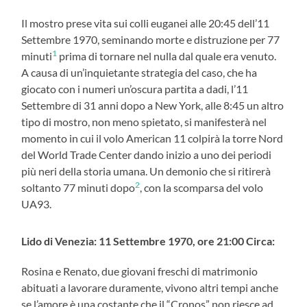
Il mostro prese vita sui colli euganei alle 20:45 dell’11
Settembre 1970, seminando morte e distruzione per 77
1
minuti
prima di tornare nel nulla dal quale era venuto.
A causa di un’inquietante strategia del caso, che ha
giocato con i numeri un’oscura partita a dadi, l’11
Settembre di 31 anni dopo a New York, alle 8:45 un altro
tipo di mostro, non meno spietato, si manifesterà nel
momento in cui il volo American 11 colpirà la torre Nord
del World Trade Center dando inizio a uno dei periodi
più neri della storia umana. Un demonio che si ritirerà
2
soltanto 77 minuti dopo
, con la scomparsa del volo
UA93.
Lido di Venezia: 11 Settembre 1970, ore 21:00 Circa:
Rosina e Renato, due giovani freschi di matrimonio
abituati a lavorare duramente, vivono altri tempi anche
se l’amore è una costante che il “Cronos” non riesce ad