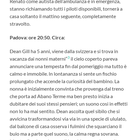
Renato come autista dell’ambulanza è in emergenza,
stanno richiamando tutti i piloti disponibili, tornerà a
casa soltanto il mattino seguente, completamente
stravolto.
Padova: ore 20:50. Circa:
Dean Gill ha 5 anni, viene dalla svizzera e si trova in
3
vacanza dai nonni materni”
il cielo coperto pareva
annunciare una tempesta fin dal pomeriggio ma tutto è
calmo e immobile. ln lontananza si sente un fischio
prolungato che accende la curiosità del bambino. La
nonna è inizialmente convinta che provenga dal treno
che porta ad Abano Terme ma ben presto inizia a
dubitare dei suoi stessi pensieri; un suono cosi in effetti
non lo ha mai sentito. Dean ascolta quel sibilo che si
avvicina trasformandosi via via in una specie di ululato,
dal balcone di casa osserva i fulmini che squarciano il
buio ma a parte quel suono, la calma regna sovrana.