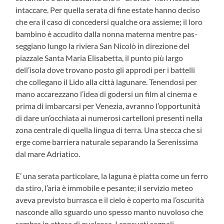
intaccare. Per quella serata di fine estate hanno deciso
che era il caso di concedersi qualche ora assieme; il loro
bambino è accudito dalla nonna materna mentre pas-
seggiano lungo la riviera San Nicolò in direzione del
piazzale Santa Maria Elisabetta, il punto più largo
dell’isola dove trovano posto gli approdi per i battelli
che collegano il Lido alla città lagunare. Tenendosi per
mano accarezzano l’idea di godersi un film al cinema e
prima di imbarcarsi per Venezia, avranno l’opportunità
di dare un’occhiata ai numerosi cartelloni presenti nella
zona centrale di quella lingua di terra. Una stecca che si
erge come barriera naturale separando la Serenissima
dal mare Adriatico.
E’ una serata particolare, la laguna è piatta come un ferro
da stiro, l’aria è immobile e pesante; il servizio meteo
aveva previsto burrasca e il cielo è coperto ma l’oscurità
nasconde allo sguardo uno spesso manto nuvoloso che
sembra in attesa di qualcosa. I consueti segnali