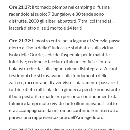
Ore 21:27:
ll tornado piomba nel camping di fusina
radendolo al suolo; 7 Bungalow e 30 tende sono
distrutte, 2000 gli alberi abbattuti, 7 tralicci tranciati,
lascerà dietro di se 1 morto e 14 feriti.
Ore 21:32:
Il mostro entra nella laguna di Venezia, passa
dietro all’isola della Giudecca e si abbatte sulla vicina
isola delle Grazie, sede dell’ospedale per le malattie
infettive; cedono le facciate di alcuni edifici e l’intera
balaustra che da sulla laguna viene disintegrata. Alcuni
testimoni che si trovavano sulla fondamenta delle
zattere, raccontano di aver visto chiaramente passare il
turbine dietro all’isola della giudecca perché nonostante
il buio pesto, il tornado era percorso continuamente da
fulmini e lampi molto vividi che lo illuminavano. ll tutto
era accompagnato da un rombo continuo e ininterrotto,
pareva una rappresentazione dell’Armageddon.
Ore 21:35:
Il tornado vira superando la Giudecca, che