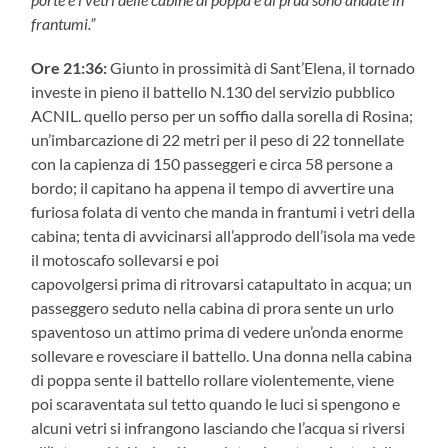
frantumi.”
Ore 21:36:
Giunto in prossimità di Sant’Elena, il tornado
investe in pieno il battello N.130 del servizio pubblico
ACNIL. quello perso per un soffio dalla sorella di Rosina;
un’imbarcazione di 22 metri per il peso di 22 tonnellate
con la capienza di 150 passeggeri e circa 58 persone a
bordo; il capitano ha appena il tempo di avvertire una
furiosa folata di vento che manda in frantumi i vetri della
cabina; tenta di avvicinarsi all’approdo dell’isola ma vede
il motoscafo sollevarsi e poi
capovolgersi prima di ritrovarsi catapultato in acqua; un
passeggero seduto nella cabina di prora sente un urlo
spaventoso un attimo prima di vedere un’onda enorme
sollevare e rovesciare il battello. Una donna nella cabina
di poppa sente il battello rollare violentemente, viene
poi scaraventata sul tetto quando le luci si spengono e
alcuni vetri si infrangono lasciando che l’acqua si riversi