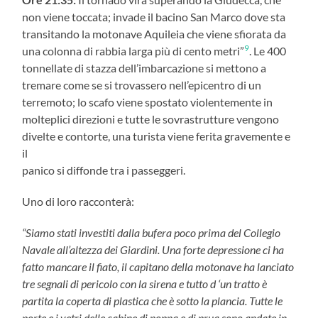
non viene toccata; invade il bacino San Marco dove sta
transitando la motonave Aquileia che viene sfiorata da
9
una colonna di rabbia larga più di cento metri”
. Le 400
tonnellate di stazza dell’imbarcazione si mettono a
tremare come se si trovassero nell’epicentro di un
terremoto; lo scafo viene spostato violentemente in
molteplici direzioni e tutte le sovrastrutture vengono
divelte e contorte, una turista viene ferita gravemente e
il
panico si diffonde tra i passeggeri.
Uno di loro racconterà:
“Siamo stati investiti dalla bufera poco prima del Collegio
Navale all’altezza dei Giardini. Una forte depressione ci ha
fatto mancare il fiato, il capitano della motonave ha lanciato
tre segnali di pericolo con la sirena e tutto d ‘un tratto è
partita la coperta di plastica che è sotto la plancia. Tutte le
porte e i vetri delle cabine di poppa e di prua sono andate in