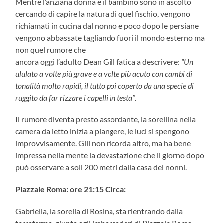
Mentre l’anziana donna e il bambino sono in ascolto
cercando di capire la natura di quel fischio, vengono
richiamati in cucina dal nonno e poco dopo le persiane
vengono abbassate tagliando fuori il mondo esterno ma
non quel rumore che
ancora oggi l’adulto Dean Gill fatica a descrivere:
“Un
ululato a volte più grave e a volte più acuto con cambi di
tonalità molto rapidi, il tutto poi coperto da una specie di
ruggito da far rizzare i capelli in testa”
.
Il rumore diventa presto assordante, la sorellina nella
camera da letto inizia a piangere, le luci si spengono
improvvisamente. Gill non ricorda altro, ma ha bene
impressa nella mente la devastazione che il giorno dopo
può osservare a soli 200 metri dalla casa dei nonni.
Piazzale Roma: ore 21:15 Circa:
Gabriella, la sorella di Rosina, sta rientrando dalla
terraferma, giunta agli imbarcaderi di Piazzale Roma