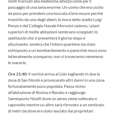
molti tranciati alla medesima altezza come per il
passaggio di una lama enorme. Un uomo che era uscito
da poco per prendere una boccata d’aria muore perché
investito da uno degli alberi, le mura dello stadio Luigi
Penzo e del Collegio Navale Morosini cedono, i piani
superiori di molte abitazioni sembrano scoppiati; lo
spettacolo che si presenterà il giorno dopo è
allucinante: sembra che l’intero quartiere sia stato
sottoposto a un bombardamento e parecchie mura sono
letteralmente scomparse, non si troveranno nemmeno
le macerie.
Ore 21:40:
Il vortice arriva al Lido tagliando in due la
zona di San Nicolò e provocando altri danni in una zona
fortunatamente poco popolata. Passa vicino
all’abitazione di Rosina e Renato e raggiunge
l’aereoporto Nicelli dove un aereo viene sollevato e
capovolto mentre un altro sarà ritrovato a un centinaio
di metri da dove era stato lasciato dai proprietari.