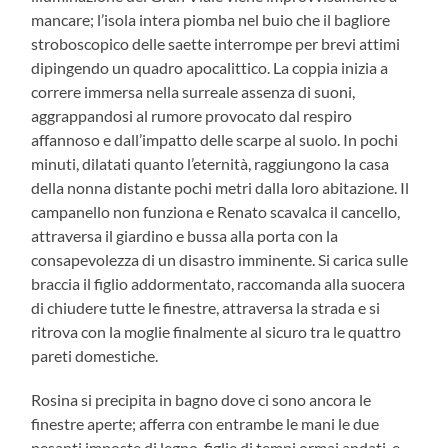
mancare; l’isola intera piomba nel buio che il bagliore
stroboscopico delle saette interrompe per brevi attimi
dipingendo un quadro apocalittico. La coppia inizia a
correre immersa nella surreale assenza di suoni,
aggrappandosi al rumore provocato dal respiro
affannoso e dall’impatto delle scarpe al suolo. In pochi
minuti, dilatati quanto l’eternità, raggiungono la casa
della nonna distante pochi metri dalla loro abitazione. Il
campanello non funziona e Renato scavalca il cancello,
attraversa il giardino e bussa alla porta con la
consapevolezza di un disastro imminente. Si carica sulle
braccia il figlio addormentato, raccomanda alla suocera
di chiudere tutte le finestre, attraversa la strada e si
ritrova con la moglie finalmente al sicuro tra le quattro
pareti domestiche.
Rosina si precipita in bagno dove ci sono ancora le
finestre aperte; afferra con entrambe le mani le due
pesanti imposte di legno, figlie di tempi ormai andati, e