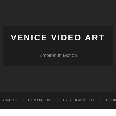
VENICE VIDEO ART
Emotion In Motion
AWARDS
CONTACT ME
FREE DOWNLOAD
BOO