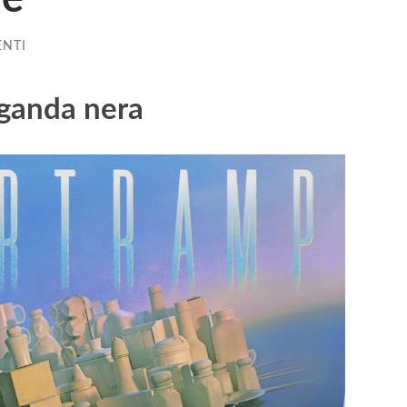
NTI
aganda nera